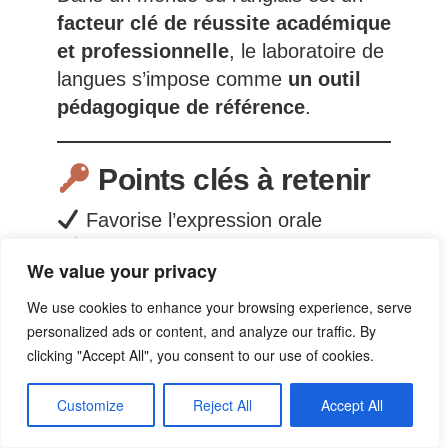
facteur clé de réussite académique
et professionnelle
, le laboratoire de
langues s’impose comme
un outil
pédagogique de référence
.
Points clés à retenir
Favorise l’expression orale
Améliore la prononciation
We value your privacy
Renforce la motivation
Accélère l’apprentissage
We use cookies to enhance your browsing experience, serve
personalized ads or content, and analyze our traffic. By
Prépare à des situations réelles
clicking "Accept All", you consent to our use of cookies.
Foire Aux Questions
Customize
Reject All
Accept All
(FAQ) – Laboratoire de