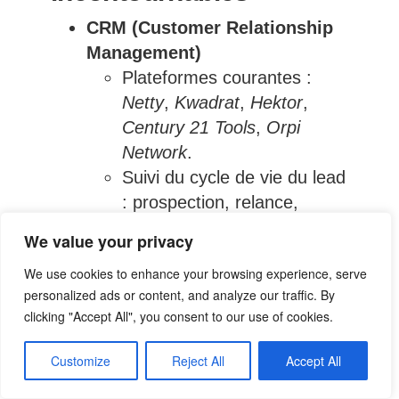
CRM (Customer Relationship
Management)
Plateformes courantes :
Netty
,
Kwadrat
,
Hektor
,
Century 21 Tools
,
Orpi
Network
.
Suivi du cycle de vie du lead
: prospection, relance,
visite, offre, compromis,
We value your privacy
acte authentique.
We use cookies to enhance your browsing experience, serve
Automatisation de certaines
personalized ads or content, and analyze our traffic. By
tâches (relance e-mail,
clicking "Accept All", you consent to our use of cookies.
alertes SMS, analyses
statistiques).
Customize
Reject All
Accept All
Portails et diffusion