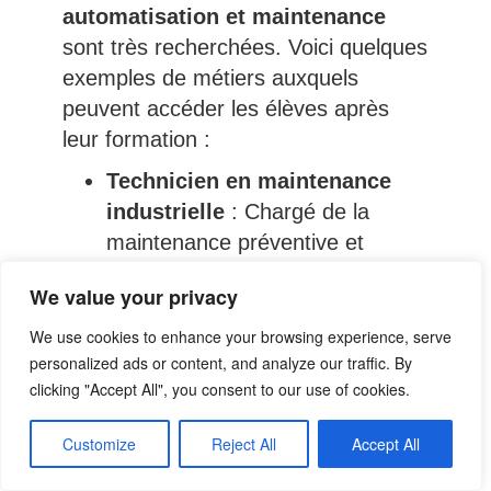
automatisation et maintenance
sont très recherchées. Voici quelques
exemples de métiers auxquels
peuvent accéder les élèves après
leur formation :
Technicien en maintenance
industrielle
: Chargé de la
maintenance préventive et
corrective des systèmes
We value your privacy
automatisés dans les usines, les
techniciens de maintenance
We use cookies to enhance your browsing experience, serve
personalized ads or content, and analyze our traffic. By
industrielle sont essentiels pour
clicking "Accept All", you consent to our use of cookies.
assurer la continuité des
processus de production.
Customize
Reject All
Accept All
Technicien d’exploitation en
automatisation
: Ces