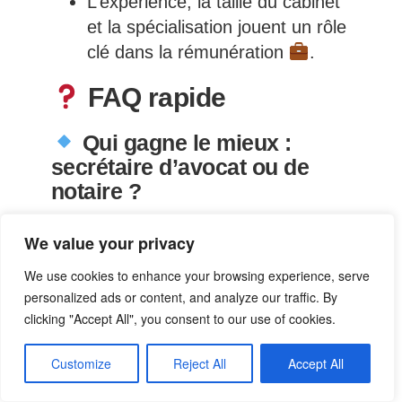
L’expérience, la taille du cabinet
et la spécialisation jouent un rôle
clé dans la rémunération
.
FAQ rapide
Qui gagne le mieux :
secrétaire d’avocat ou de
notaire ?
En moyenne,
le secrétaire pour
We value your privacy
notaire est mieux rémunéré
,
surtout avec l’expérience
.
We use cookies to enhance your browsing experience, serve
personalized ads or content, and analyze our traffic. By
Quelle formation est la
clicking "Accept All", you consent to our use of cookies.
plus porteuse ?
Customize
Reject All
Accept All
Le
BTS Métiers du notariat
est
aujourd’hui l’une des formations les