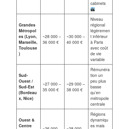
cabinets
Niveau
Grandes
régional
Métropol
légèremen
es (Lyon,
~28 000 –
~30 000 –
t inférieur
Marseille,
36 000 €
40 000 €
à Paris
Toulouse
avec coût
)
de vie
variable
Rémunéra
Sud-
tion un
Ouest /
peu plus
~27 000 –
~29 000 –
Sud-Est
basse
35 000 €
38 000 €
(Bordeau
qu’en
x, Nice)
métropole
centrale
Régions
Ouest &
dynamiqu
Centre
es mais
~26 000 –
~28 000 –