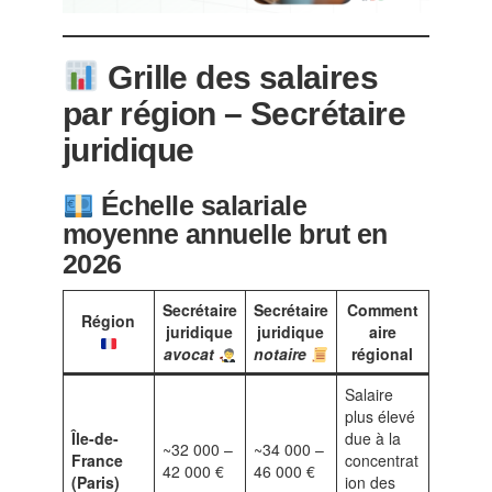
Grille des salaires
par région – Secrétaire
juridique
Échelle salariale
moyenne annuelle brut en
2026
Secrétaire
Secrétaire
Comment
Région
juridique
juridique
aire
avocat
notaire
régional
Salaire
plus élevé
Île-de-
due à la
~32 000 –
~34 000 –
France
concentrat
42 000 €
46 000 €
(Paris)
ion des