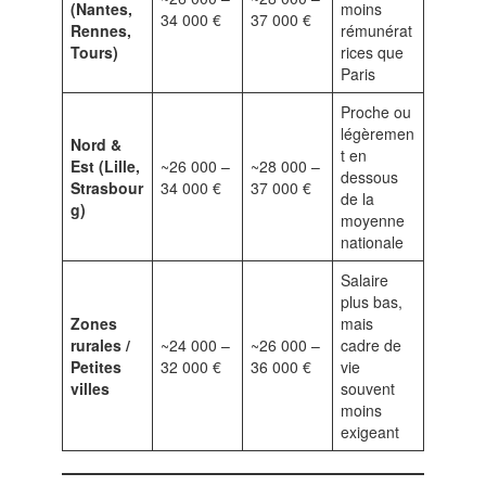
(Nantes,
moins
34 000 €
37 000 €
Rennes,
rémunérat
Tours)
rices que
Paris
Proche ou
légèremen
Nord &
t en
Est (Lille,
~26 000 –
~28 000 –
dessous
Strasbour
34 000 €
37 000 €
de la
g)
moyenne
nationale
Salaire
plus bas,
Zones
mais
rurales /
~24 000 –
~26 000 –
cadre de
Petites
32 000 €
36 000 €
vie
villes
souvent
moins
exigeant