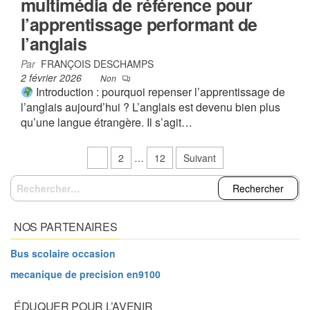
multimédia de référence pour
l’apprentissage performant de
l’anglais
Par
FRANÇOIS DESCHAMPS
2 février 2026
Non
Introduction : pourquoi repenser l’apprentissage de
l’anglais aujourd’hui ? L’anglais est devenu bien plus
qu’une langue étrangère. Il s’agit…
Pagination
1
2
…
12
Suivant
des
Rechercher :
publications
NOS PARTENAIRES
Bus scolaire occasion
mecanique de precision en9100
ÉDUQUER POUR L’AVENIR