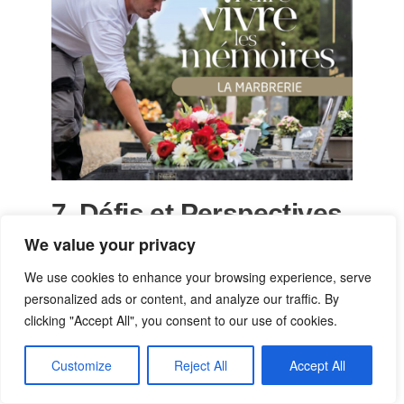
7. Défis et Perspectives
d’Avenir
We value your privacy
We use cookies to enhance your browsing experience, serve
7.1 Défis Actuels
personalized ads or content, and analyze our traffic. By
clicking "Accept All", you consent to our use of cookies.
Le métier de conseiller funéraire
comporte plusieurs défis, notamment
Customize
Reject All
Accept All
: