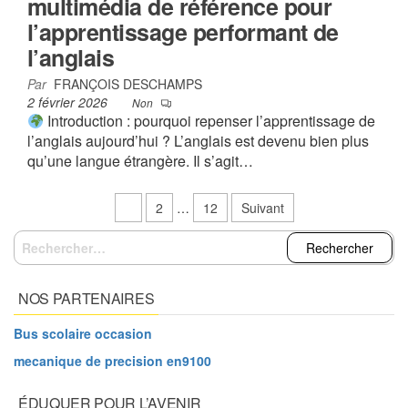
multimédia de référence pour
l’apprentissage performant de
l’anglais
Par
FRANÇOIS DESCHAMPS
2 février 2026
Non
Introduction : pourquoi repenser l’apprentissage de
l’anglais aujourd’hui ? L’anglais est devenu bien plus
qu’une langue étrangère. Il s’agit…
Pagination
1
2
…
12
Suivant
des
Rechercher :
publications
NOS PARTENAIRES
Bus scolaire occasion
mecanique de precision en9100
ÉDUQUER POUR L’AVENIR