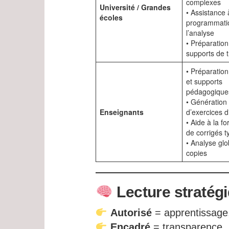
complexes
Université / Grandes
• Assistance 
écoles
programmatio
l’analyse
• Préparation
supports de t
• Préparation
et supports
pédagogique
• Génération
Enseignants
d’exercices d
• Aide à la f
de corrigés t
• Analyse glo
copies
Lecture stratégi
Autorisé
= apprentissage
Encadré
= transparence, ju