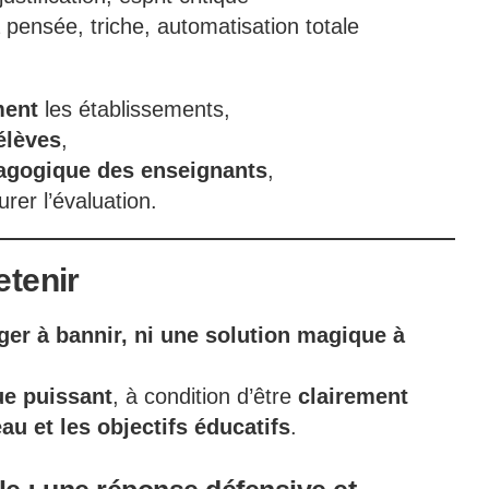
a pensée, triche, automatisation totale
ment
les établissements,
élèves
,
dagogique des enseignants
,
urer l’évaluation.
etenir
er à bannir, ni une solution magique à
ue puissant
, à condition d’être
clairement
eau et les objectifs éducatifs
.