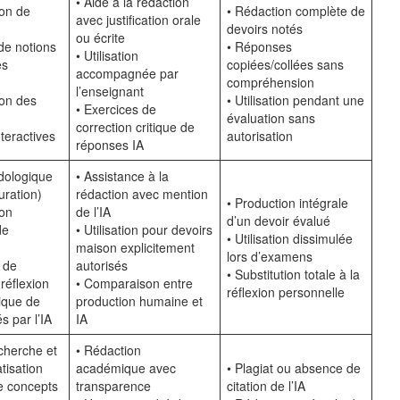
• Aide à la rédaction
ion de
• Rédaction complète de
avec justification orale
devoirs notés
ou écrite
 de notions
• Réponses
• Utilisation
es
copiées/collées sans
accompagnée par
compréhension
l’enseignant
on des
• Utilisation pendant une
• Exercices de
évaluation sans
correction critique de
nteractives
autorisation
réponses IA
dologique
• Assistance à la
uration)
rédaction avec mention
• Production intégrale
ion
de l’IA
d’un devoir évalué
de
• Utilisation pour devoirs
• Utilisation dissimulée
maison explicitement
lors d’examens
 de
autorisés
• Substitution totale à la
 réflexion
• Comparaison entre
réflexion personnelle
tique de
production humaine et
s par l’IA
IA
echerche et
• Rédaction
tisation
académique avec
• Plagiat ou absence de
e concepts
transparence
citation de l’IA