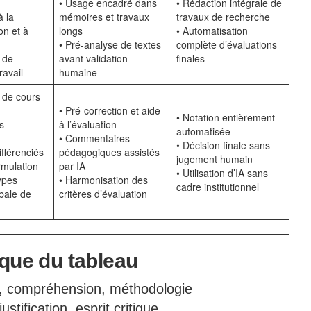
• Usage encadré dans
• Rédaction intégrale de
à la
mémoires et travaux
travaux de recherche
n et à
longs
• Automatisation
• Pré-analyse de textes
complète d’évaluations
 de
avant validation
finales
ravail
humaine
 de cours
• Pré-correction et aide
• Notation entièrement
s
à l’évaluation
automatisée
• Commentaires
• Décision finale sans
ifférenciés
pédagogiques assistés
jugement humain
ormulation
par IA
• Utilisation d’IA sans
ypes
• Harmonisation des
cadre institutionnel
bale de
critères d’évaluation
que du tableau
, compréhension, méthodologie
stification, esprit critique