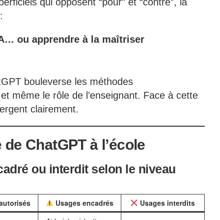
rficiels qui opposent “pour” et “contre”, la
:
’IA… ou apprendre à la maîtriser
hatGPT bouleverse les méthodes
 et même le rôle de l’enseignant. Face à cette
ergent clairement.
e de
ChatGPT
à l’école
cadré
ou
interdit
selon le niveau
autorisés
Usages encadrés
Usages interdits