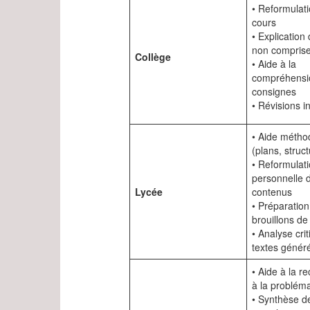
• Reformulat
cours
• Explication
non compris
Collège
• Aide à la
compréhensi
consignes
• Révisions i
• Aide métho
(plans, struct
• Reformulat
personnelle 
Lycée
contenus
• Préparation
brouillons de
• Analyse cri
textes généré
• Aide à la r
à la probléma
• Synthèse d