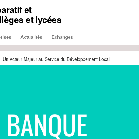
aratif et
lèges et lycées
rises
Actualités
Echanges
: Un Acteur Majeur au Service du Développement Local