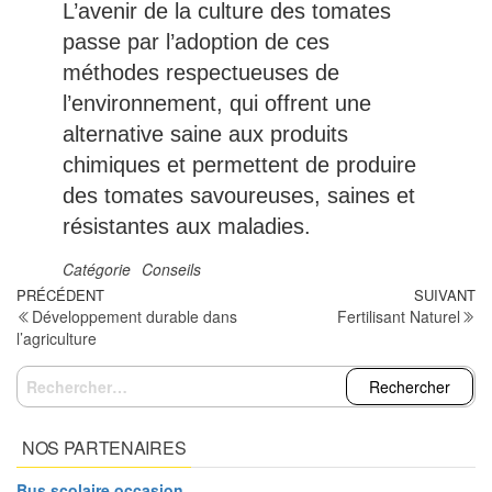
L’avenir de la culture des tomates
passe par l’adoption de ces
méthodes respectueuses de
l’environnement, qui offrent une
alternative saine aux produits
chimiques et permettent de produire
des tomates savoureuses, saines et
résistantes aux maladies.
Catégorie
Conseils
Navigation
Article
PRÉCÉDENT
SUIVANT
Ar
Développement durable dans
Fertilisant Naturel
précédent
su
de
l’agriculture
l’article
Rechercher :
NOS PARTENAIRES
Bus scolaire occasion