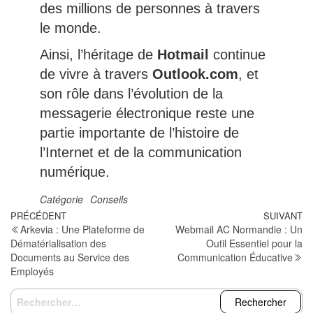
des millions de personnes à travers
le monde.
Ainsi, l’héritage de
Hotmail
continue
de vivre à travers
Outlook.com
, et
son rôle dans l’évolution de la
messagerie électronique reste une
partie importante de l’histoire de
l’Internet et de la communication
numérique.
Catégorie
Conseils
Navigation
Article
PRÉCÉDENT
SUIVANT
Ar
Arkevia : Une Plateforme de
Webmail AC Normandie : Un
précédent
su
de
Dématérialisation des
Outil Essentiel pour la
Documents au Service des
Communication Éducative
l’article
Employés
Rechercher :