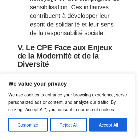
sensibilisation. Ces initiatives
contribuent à développer leur
esprit de solidarité et leur sens
de la responsabilité sociale.
V. Le CPE Face aux Enjeux
de la Modernité et de la
Diversité
Les évolutions de la société posent
We value your privacy
de nouveaux défis au CPE,
notamment en termes de gestion de
We use cookies to enhance your browsing experience, serve
la diversité, d’adaptation aux
personalized ads or content, and analyze our traffic. By
clicking "Accept All", you consent to our use of cookies.
nouvelles technologies, et de prise en
compte des problématiques de santé
Customize
Reject All
Accept All
mentale. Le CPE doit faire preuve de
réactivité et d’innovation pour