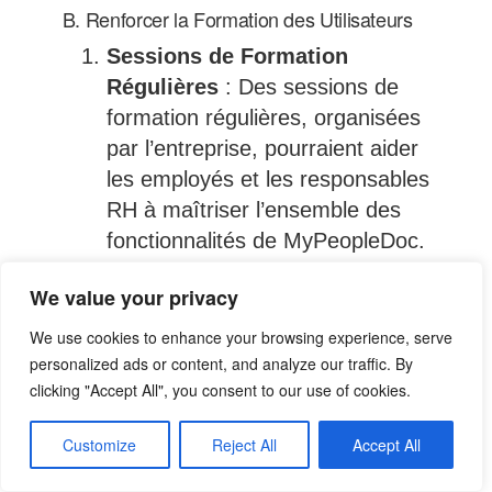
B. Renforcer la Formation des Utilisateurs
Sessions de Formation
Régulières
: Des sessions de
formation régulières, organisées
par l’entreprise, pourraient aider
les employés et les responsables
RH à maîtriser l’ensemble des
fonctionnalités de MyPeopleDoc.
Ces formations pourraient
We value your privacy
inclure des ateliers pratiques,
des webinaires, et des guides
We use cookies to enhance your browsing experience, serve
interactifs.
personalized ads or content, and analyze our traffic. By
clicking "Accept All", you consent to our use of cookies.
Tutoriels Vidéo et Guides
d’Utilisation
: Des tutoriels
Customize
Reject All
Accept All
vidéo et des guides d’utilisation
détaillés pourraient être mis à