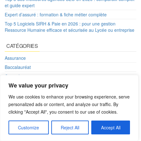
et guide expert
Expert d’assuré : formation & fiche métier complète
Top 5 Logiciels SIRH & Paie en 2026 : pour une gestion
Ressource Humaine efficace et sécurisée au Lycée ou entreprise
CATÉGORIES
Assurance
Baccalauréat
Conseils
We value your privacy
Formations
Général
We use cookies to enhance your browsing experience, serve
Vie étudiante
personalized ads or content, and analyze our traffic. By
clicking "Accept All", you consent to our use of cookies.
CONTACT
Customize
Reject All
Accept All
Mentions légales