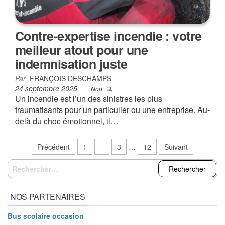
Contre-expertise incendie : votre
meilleur atout pour une
indemnisation juste
Par
FRANÇOIS DESCHAMPS
24 septembre 2025
Non
Un incendie est l’un des sinistres les plus
traumatisants pour un particulier ou une entreprise. Au-
delà du choc émotionnel, il…
Pagination
Précédent
1
2
3
…
12
Suivant
des
Rechercher :
publications
NOS PARTENAIRES
Bus scolaire occasion