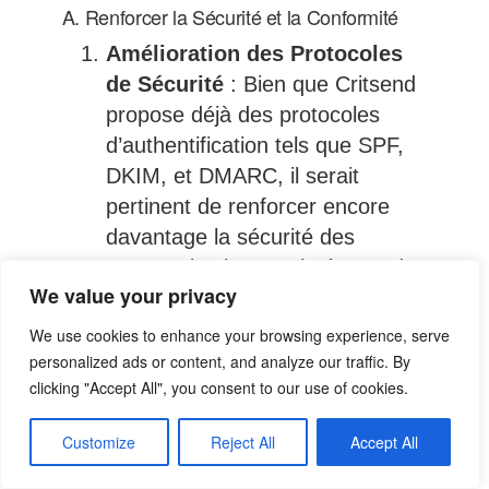
A. Renforcer la Sécurité et la Conformité
Amélioration des Protocoles
de Sécurité
: Bien que Critsend
propose déjà des protocoles
d’authentification tels que SPF,
DKIM, et DMARC, il serait
pertinent de renforcer encore
davantage la sécurité des
communications en intégrant des
We value your privacy
technologies telles que la
cryptographie de bout en bout.
We use cookies to enhance your browsing experience, serve
Cela permettrait de garantir que
personalized ads or content, and analyze our traffic. By
clicking "Accept All", you consent to our use of cookies.
les informations confidentielles
échangées par email restent
Customize
Reject All
Accept All
sécurisées, même en cas
d’interception.