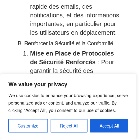
rapide des emails, des
notifications, et des informations
importantes, en particulier pour
les utilisateurs en déplacement.
B. Renforcer la Sécurité et la Conformité
Mise en Place de Protocoles
de Sécurité Renforcés
: Pour
garantir la sécurité des
communications, des protocoles
We value your privacy
de sécurité renforcés pourraient
We use cookies to enhance your browsing experience, serve
être mis en place, tels que
personalized ads or content, and analyze our traffic. By
l’authentification à deux facteurs
clicking "Accept All", you consent to our use of cookies.
et le chiffrement de bout en bout
des messages. Ces mesures
Customize
Reject All
Accept All
permettraient de protéger les