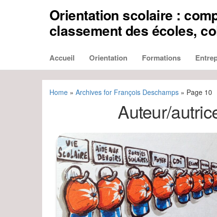
Aller
Orientation scolaire : comp
au
contenu
classement des écoles, col
Accueil
Orientation
Formations
Entrep
Home
»
Archives for François Deschamps
»
Page 10
Auteur/autric