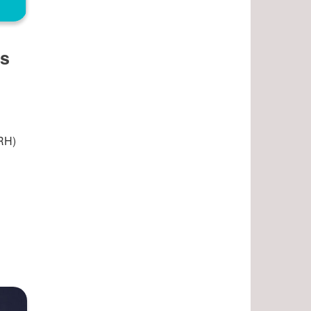
es
(RH)