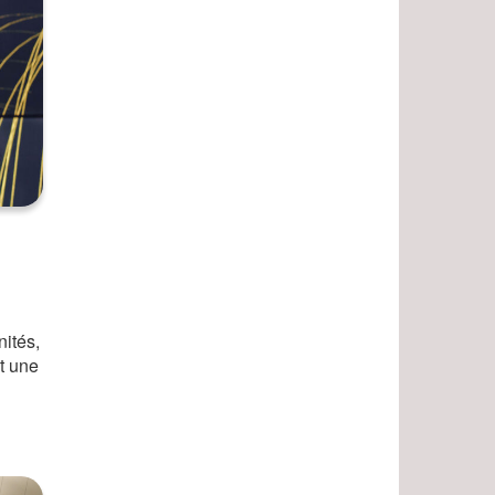
nités,
t une