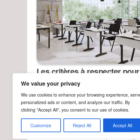
Les critères à respecter pour
sélectionner un mobilier scol
We value your privacy
de qualité pour un lycée
We use cookies to enhance your browsing experience, serv
Par
FRANÇOIS DESCHAMPS
personalized ads or content, and analyze our traffic. By
25 septembre 2024
Non
clicking "Accept All", you consent to our use of cookies.
La sélection du mobilier scolaire pour un lycée
tâche cruciale qui influence directement l’effic
cours, le bien-être…
Customize
Reject All
Accept All